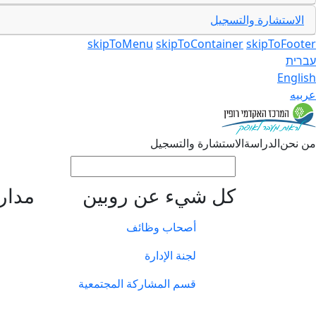
الاستشارة والتسجيل
skipToMenu
skipToContainer
skipToFooter
עברית
English
عربيه
من نحن
الدراسة
الاستشارة والتسجيل
كل شيء عن روبين
مدار
أصحاب وظائف
لجنة الإدارة
قسم المشاركة المجتمعية