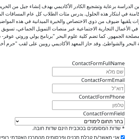
 الدراسة برعاية وتشجيع الكادر الأكاديمي بهدف إنشاء جيل من الخريجي
لة الكامنة في ابتكار هذه الحلول. يدرس مئات الطلاب كل عام المساقات ا
 يلقيها ضيوف من ذوي الاختصاص والخبرة الميدانية في هذه المواضيع
في الأعمال التجارية الاجتماعية عبر منصات التمويل الجماعي، تسويق 
لمصلحة الجمهور. كما تضم كلية علوم البحر "برنامج يولي وروتي عوفر-
ئة البحر والشواطئ. وقد حاز المعهد الأكاديمي روبين على لقب "حرم أخ
ContactFormFullName
ContactFormEmail
ContactFormPhone
ContactFormField
* שדות המסומנים בכוכבית הינם שדות חובה.
אני מאשר/ת קבלת תכנים ופרסומים מהמרכז האקדמי רופין ב