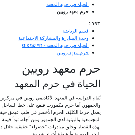
الحياة في حرم المعهد
حرم معهد روبين
תפריט
قسم الرياضة
وحدة المبا​​درة والمشاركة الاجتماعية
الحياة في حرم المعهد - חיי קמפוס
حرم معهد روبين
حرم معهد روبين
الحياة في حرم المعهد
تُقام الدراسة في المعهد الأكاديمي روبين في مركزين
والجمهور. أما حرم مكمورت فيقع على خط الساحل وي
يعمل حرما الكليّة، الحرم الأخضر في قلب عيمق حي
المجتمعية والبيئية لدى الجمهور ومن أجله. تبدأ قيمة
لهذه القضايا وخلق مبادرات "خضراء" حقيقية خلال د
البحر المصابة وأنشطة أخرى شبيهة.