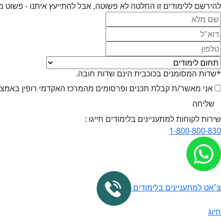
להירשם ללימודים זו החלטה לא פשוטה, אבל להתייעץ איתנו - פשוט מ
*שדות המסומנים בכוכבית הינם שדות חובה.
אני מאשר/ת קבלת תכנים ופרסומים מהמרכז האקדמי רופין באמצעי 
שירות לקוחות למתעניינים בלימודים חייגו :
1-800-800-830
צ׳אט למתעניינים בלימודים
חיוג