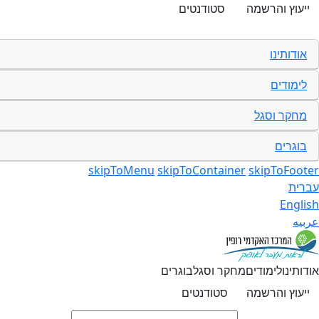
ייעוץ והרשמה
סטודנטים
אודותינו
לימודים
מחקר וסגל
בוגרים
skipToMenu
skipToContainer
skipToFooter
עברית
English
عربيه
אודותינו
לימודים
מחקר וסגל
בוגרים
ייעוץ והרשמה
סטודנטים