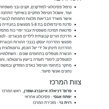
טיפול פסיכולוגי למזדקנים, זקנים ובני משפ
ועוד. אשכול הטיפול מתקיים בשיתוף 'התחנה 
אישר משרד הבריאות מלגות התמחות לבוגרי 
סדנת מיינדפולנס בת 5-8 מפגשים בהנחיית מדריכה מוסמכת או מאסטרנטים במסגרת מחקר ללא עלות.
סדנאות תמיכה משפטית עבור יפויי כוח מתמשך
הדרכת הורים קבוצתית לילדים מבוגרים - לטו
מפגשי ההדרכה יעסקו בנבכי ההורות הבוגרת, 
ההדרכה תינתן על ידי יעל הוכמן, גרונטולוגי
הכשרת מטפלים בתחומים שונים - השתלמויות
למטפלים, לימודי תעודה בייעוץ גרונטולוגי, 
מחקר בתחומי הטיפול באדם המזדקן ובמשפחה הר
נתונים ואנשי סיעוד. ​
צוות המרכז
פרופ' דניאלה איזנברג-שפרן,
ראש המרכז
יפתח אגסי
- פסיכולוג אחראי
רוית נוי
- מזכירת המרכז