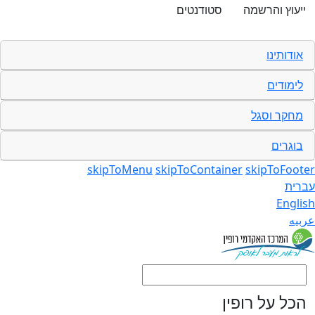
ייעוץ והרשמה
סטודנטים
אודותינו
לימודים
מחקר וסגל
בוגרים
skipToMenu
skipToContainer
skipToFoot
רית
Engli
بيه
הכל על רופין