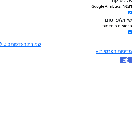
ליטיקה
Google Analytic
ווק/פרסום
סומות מותאמות
שמירת העדפות
ביטול
יניות הפרטיות »