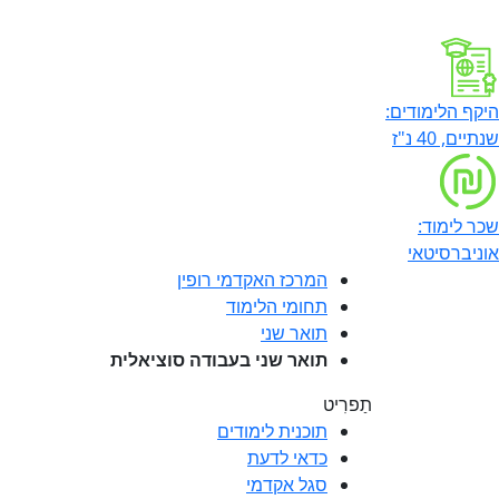
היקף הלימודים:
שנתיים, 40 נ"ז
שכר לימוד:
אוניברסיטאי
המרכז האקדמי רופין
תחומי הלימוד
תואר שני
תואר שני בעבודה סוציאלית
תַפרִיט
תוכנית לימודים
כדאי לדעת
סגל אקדמי