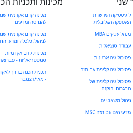
 שני
מכינות ותכניות הכ
לוגיסטיקה ושרשרת
מכינה קדם אקדמית שנת
האספקה הגלובלית
להנדסה ומדעים
מנהל עסקים MBA
מכינה קדם אקדמית שנת
לניהול, כלכלה ומדעי הח
עבודה סוציאלית
מכינות קדם אקדמיות
פסיכולוגיה ארגונית
סמסטריאליות - פברואר
פסיכולוגיה קלינית עם תזה
תכנית הכנה בדרך לאקד
- מאי/דצמבר
פסיכולוגיה קלינית של
הבגרות והזקנה
ניהול משאבי ים
מדעי הים עם תזה MSC