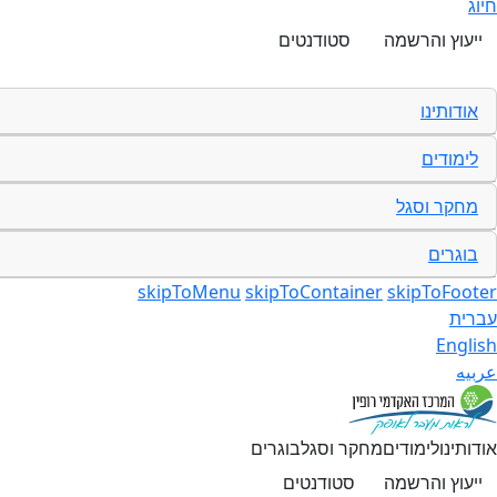
חיוג
ייעוץ והרשמה
סטודנטים
אודותינו
לימודים
מחקר וסגל
בוגרים
skipToMenu
skipToContainer
skipToFooter
עברית
English
عربيه
אודותינו
לימודים
מחקר וסגל
בוגרים
ייעוץ והרשמה
סטודנטים