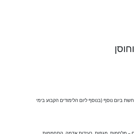
שת ביום נוסף (בנוסף ליום הלימודים הקבוע בימי
ם – מלחמות, מגפות, רעידות אדמה, התחממות