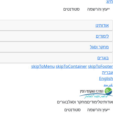
חיוג
ייעוץ והרשמה
סטודנטים
אודותינו
לימודים
מחקר וסגל
בוגרים
skipToMenu
skipToContainer
skipToFooter
עברית
English
عربيه
אודותינו
לימודים
מחקר וסגל
בוגרים
ייעוץ והרשמה
סטודנטים