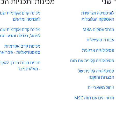
 שני
מכינות ותכניות הכ
לוגיסטיקה ושרשרת
מכינה קדם אקדמית שנת
האספקה הגלובלית
להנדסה ומדעים
מנהל עסקים MBA
מכינה קדם אקדמית שנת
לניהול, כלכלה ומדעי הח
עבודה סוציאלית
מכינות קדם אקדמיות
פסיכולוגיה ארגונית
סמסטריאליות - פברואר
פסיכולוגיה קלינית עם תזה
תכנית הכנה בדרך לאקד
- מאי/דצמבר
פסיכולוגיה קלינית של
הבגרות והזקנה
ניהול משאבי ים
מדעי הים עם תזה MSC