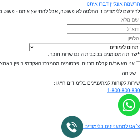
הרשמה אונליין
דברו איתנו
להירשם ללימודים זו החלטה לא פשוטה, אבל להתייעץ איתנו - פשוט מ
*שדות המסומנים בכוכבית הינם שדות חובה.
אני מאשר/ת קבלת תכנים ופרסומים מהמרכז האקדמי רופין באמצעי 
שירות לקוחות למתעניינים בלימודים חייגו :
1-800-800-830
צ׳אט למתעניינים בלימודים