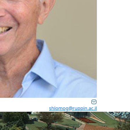
shlomog@ruppin.ac.il