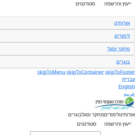
ייעוץ והרשמה
סטודנטים
אודותינו
לימודים
מחקר וסגל
בוגרים
skipToMenu
skipToContainer
skipToFooter
עברית
English
عربيه
אודותינו
לימודים
מחקר וסגל
בוגרים
ייעוץ והרשמה
סטודנטים