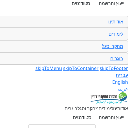
ייעוץ והרשמה
סטודנטים
אודותינו
לימודים
מחקר וסגל
בוגרים
skipToMenu
skipToContainer
skipToFooter
עברית
English
عربيه
אודותינו
לימודים
מחקר וסגל
בוגרים
ייעוץ והרשמה
סטודנטים