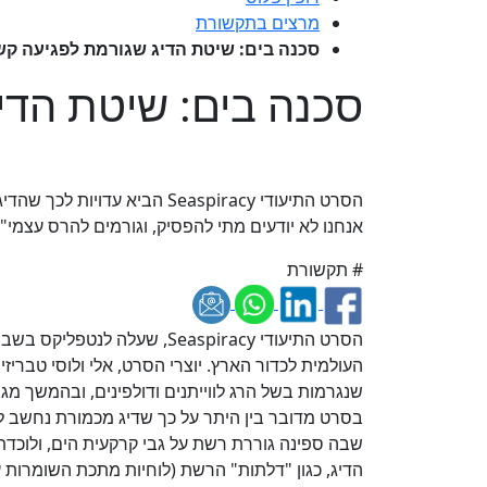
מרצים בתקשורת
סכנה בים: שיטת הדיג שגורמת לפגיעה קש
סכנה בים: שיטת הדי
הסרט התיעודי Seaspiracy הב
אנחנו לא יודעים מתי להפסיק, וגורמים להרס עצמי"
# תקשורת
הסרט התיעודי Seaspiracy, שעל
העולמית לכדור הארץ. יוצרי הסרט, אלי ולוסי טבריז
שנגרמות בשל הרג לווייתנים ודולפינים, ובהמשך מג
בסרט מדובר בין היתר על כך שדיג מכמורת נחשב לה
שבה ספינה גוררת רשת על גבי קרקעית הים, ולוכדת
הדיג, כגון "דלתות" הרשת (לוחיות מתכת השומרות