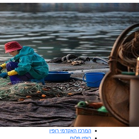
המרכז האקדמי רופין
רופין פלוס