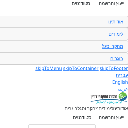
ייעוץ והרשמה
סטודנטים
אודותינו
לימודים
מחקר וסגל
בוגרים
skipToMenu
skipToContainer
skipToFooter
עברית
English
عربيه
אודותינו
לימודים
מחקר וסגל
בוגרים
ייעוץ והרשמה
סטודנטים