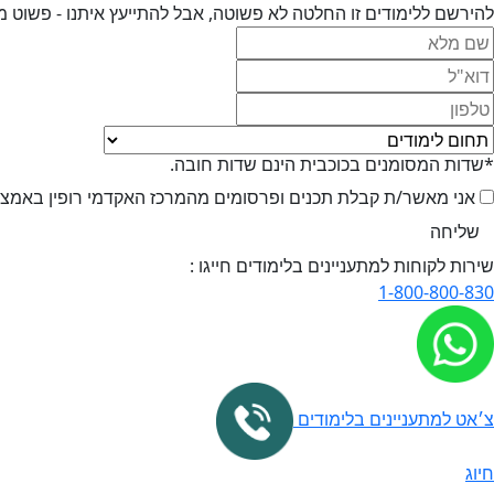
להירשם ללימודים זו החלטה לא פשוטה, אבל להתייעץ איתנו - פשוט מ
*שדות המסומנים בכוכבית הינם שדות חובה.
אני מאשר/ת קבלת תכנים ופרסומים מהמרכז האקדמי רופין באמצעי 
שירות לקוחות למתעניינים בלימודים חייגו :
1-800-800-830
צ׳אט למתעניינים בלימודים
חיוג