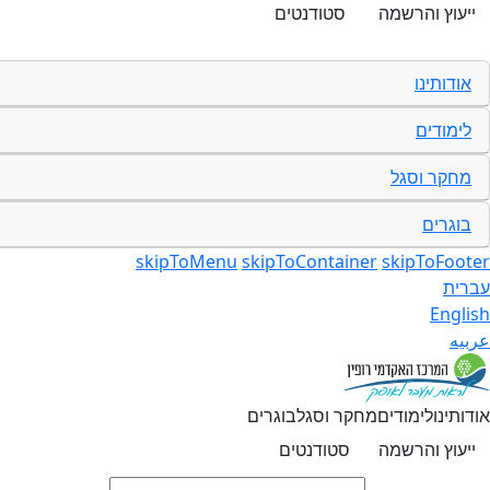
ייעוץ והרשמה
סטודנטים
אודותינו
לימודים
מחקר וסגל
בוגרים
skipToMenu
skipToContainer
skipToFooter
עברית
English
عربيه
אודותינו
לימודים
מחקר וסגל
בוגרים
ייעוץ והרשמה
סטודנטים