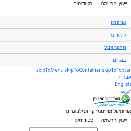
ייעוץ והרשמה
סטודנטים
אודותינו
לימודים
מחקר וסגל
בוגרים
skipToMenu
skipToContainer
skipToFooter
עברית
English
عربيه
אודותינו
לימודים
מחקר וסגל
בוגרים
ייעוץ והרשמה
סטודנטים