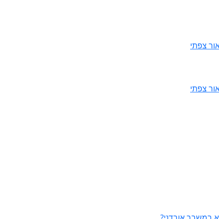
ור צפתי
ור צפתי
 במשבר אובדני?