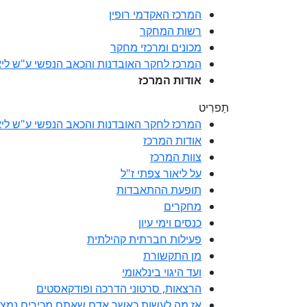
המרכז האקדמי רופין
רשות המחקר
מכונים ומרכזי מחקר
המרכז לחקר האובדנות והכאב הנפשי ע"ש ליא
אודות המרכז
תַפרִיט
המרכז לחקר האובדנות והכאב הנפשי ע"ש ליא
אודות המרכז
צוות המרכז
על ליאור צפתי ז"ל
תופעת ההתאבדות
מחקרים
כנסים וימי עיון
פעילות חברתית קהילתית
מן התקשורת
ועד היגוי בינלאומי
הרצאות, סרטוני הדרכה ופודקאסטים
אז מה לעשות כאשר אדם שאתם מכירים נמצא