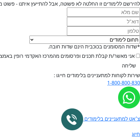
להירשם ללימודים זו החלטה לא פשוטה, אבל להתייעץ איתנו - פשוט מ
*שדות המסומנים בכוכבית הינם שדות חובה.
אני מאשר/ת קבלת תכנים ופרסומים מהמרכז האקדמי רופין באמצעי 
שירות לקוחות למתעניינים בלימודים חייגו :
1-800-800-830
צ׳אט למתעניינים בלימודים
חיוג