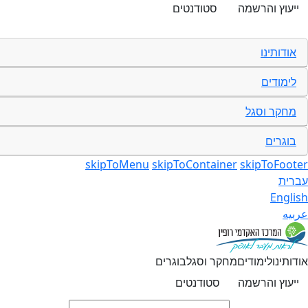
ייעוץ והרשמה
סטודנטים
אודותינו
לימודים
מחקר וסגל
בוגרים
skipToMenu
skipToContainer
skipToFooter
עברית
English
عربيه
אודותינו
לימודים
מחקר וסגל
בוגרים
ייעוץ והרשמה
סטודנטים