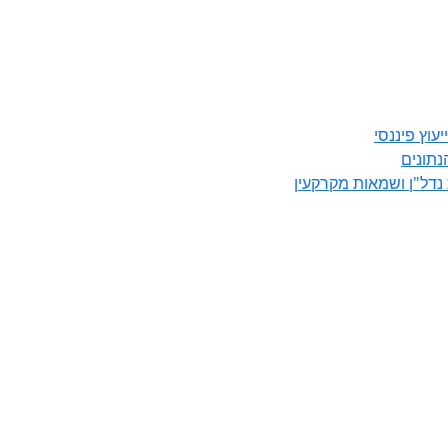
עוץ פיננסי
נתונים
דל"ן ושמאות מקרקעין