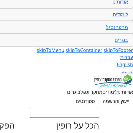
אודותינו
לימודים
מחקר וסגל
בוגרים
skipToMenu
skipToContainer
skipToFooter
עברית
English
عربيه
אודותינו
לימודים
מחקר וסגל
בוגרים
ייעוץ והרשמה
סטודנטים
הכל על רופין
הפקו