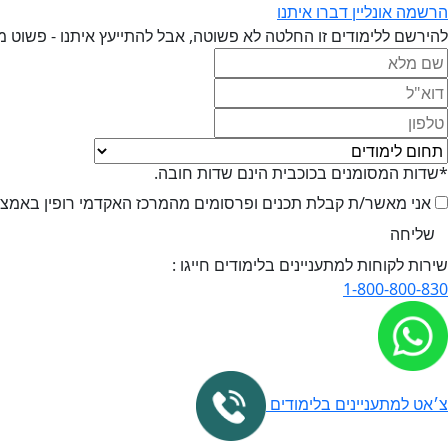
הרשמה אונליין
דברו איתנו
להירשם ללימודים זו החלטה לא פשוטה, אבל להתייעץ איתנו - פשוט מ
*שדות המסומנים בכוכבית הינם שדות חובה.
אני מאשר/ת קבלת תכנים ופרסומים מהמרכז האקדמי רופין באמצעי 
שירות לקוחות למתעניינים בלימודים חייגו :
1-800-800-830
צ׳אט למתעניינים בלימודים