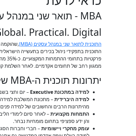
כדאי לדעת
MBA - תואר שני במנהל עסקים
​​​​Global. Practical​​. Digital
התוכנית לתואר שני במנהל עסקים (MBA)​
התוכנית בתפקידי ניהול בכירים בתעשייה הישראלית
ממגוון רחב של תחומים אקדמיים. לאחר השלמת ק
יתרונות תוכנית ה-MBA של המרכז האקדמי רופין
למידה במתכונת Executive
– יום וחצי בשב
למידה היברידית
– מתכונת המשלבת למידה מר
מהיתרונות הרבים והחשובים של למידה פנים א
התמחות מקצועית
– לאחר סיום לימודי הליב
והן ידע ספציפי בתחום מומחיות נבחר.
עומק מחקרי ויישומיות
– חברי וחברות הסגל
למידה בעלת עומק אקדמי המדגישה גם אתגרי 