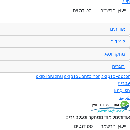
חיוג
ייעוץ והרשמה
סטודנטים
אודותינו
לימודים
מחקר וסגל
בוגרים
skipToMenu
skipToContainer
skipToFooter
עברית
English
عربيه
אודותינו
לימודים
מחקר וסגל
בוגרים
ייעוץ והרשמה
סטודנטים