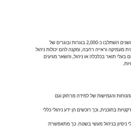
,שהוקמה בשנת 2007, היא כיום תוכנית דגל של המרכז האקדמי רופין. במהלך השנים השתלבו כ-2,000 בוגרות ובוגרים של
 מעמיקה וראייה רחבה, ומקנה להם יכולות ניהול
ת בתחומי ההתמחות המקצועיים. כ-35% מהלומדים בתוכנית הם בעלי תואר בהנדסה או במדעים מדויקים, 35% הם בעלי תואר בכלכלה או ניהול, והשאר מגיעים
ות.
הנוחות והגמישות של למידה מרחוק וגם
ת בתוכנית, וכך רוכשים הן ידע ניהולי כללי
 ניסיון בניהול מעשי בשטח. כך מתאפשרת