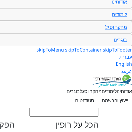
אודותינו
לימודים
מחקר וסגל
בוגרים
skipToMenu
skipToContainer
skipToFooter
עברית
English
عربيه
אודותינו
לימודים
מחקר וסגל
בוגרים
ייעוץ והרשמה
סטודנטים
הכל על רופין
הפקו