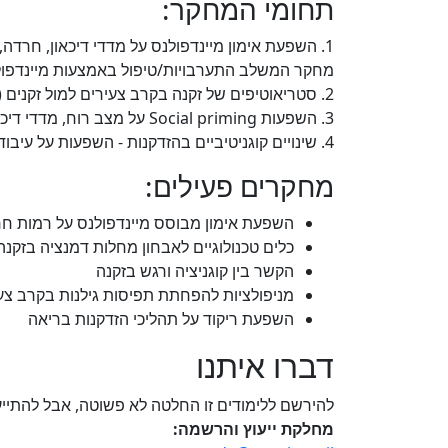
תחומי המחקר:
1. השפעת אימון מיינדפולנס על מדדי דיכאון, חרדה, אמפתיה ותפקודים קוגניטיביים בקרב מזדקנים.
מחקר המשלב התערבויות/טיפול באמצעות מיינדפולנס 
2. סטריאוטיפים של זקנה בקרב צעירים למול זקנים (אפשרויות למדידה אמפירית למשל באמצעות השפעה על תפיסת גודל, כוח והשפעה).
3. השפעות Social priming על מצב רוח, מדדי דיכאון ותפקוד קוגניטיבי.
4. שינויים קוגניטיביים בהזדקנות - השפעות על עיבוד נומרי וביצוע משימות חשבוניות יומיומיות.​
מחקרים פעילים:
השפעת אימון מבוסס מיינדפולנס על רמות חרדה
כלים טכנולוגיים לאבחון מחלות דמנציה בזקנה
הקשר בין קוגניציה ורגש בזקנה
מניפולציות להפחתת תפיסות גילנות בקרב צעי
השפעת ריקוד על תהליכי הזדקנות בריאה
דברו איתנו
להירשם ללימודים זו החלטה לא פשוטה, אבל להתייעץ
מחלקת ייעוץ והרשמה: