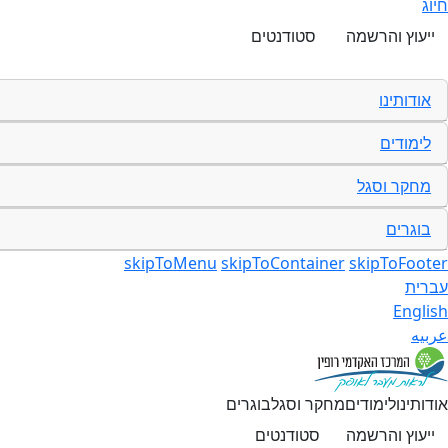
חיוג
ייעוץ והרשמה
סטודנטים
אודותינו
לימודים
מחקר וסגל
בוגרים
skipToMenu
skipToContainer
skipToFooter
עברית
English
عربيه
אודותינו
לימודים
מחקר וסגל
בוגרים
ייעוץ והרשמה
סטודנטים