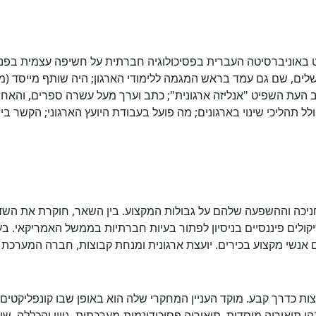
ורט באוניברסיטה העברית בפסיכולוגיה חברתית על חשיפה עצמית בפנ
תב העת השפיט "אנליזה ארגונית"; כתב וערך מעל עשרה ספרים, והאחרון
 תהליכי שינוי בארגונים; מה פועל בעבודת היועץ הארגוני; הקשר בין יח
ניכה וההשפעה שלהם על גבולות המקצוע. בין השאר, חוקרת את השד
ולים פיננסיים בניסיון לפתור בעיות חברתיות בממשל האמריקאי. ב
ם אנשי מקצוע בכירים. יועצת ארגונית ומנחת קבוצות, חברה המערכת
וצות כדרך קבע. מוקד העניין המחקרי שלה הוא באופן שבו קונפליקטי
 תיאוריה מוסדית, תיאוריה פסיכודינמית-מערכתית, גיוון והכללה, שוויון