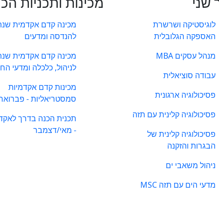
 שני
מכינות ותכניות הכ
לוגיסטיקה ושרשרת
מכינה קדם אקדמית שנת
האספקה הגלובלית
להנדסה ומדעים
מנהל עסקים MBA
מכינה קדם אקדמית שנת
לניהול, כלכלה ומדעי הח
עבודה סוציאלית
מכינות קדם אקדמיות
פסיכולוגיה ארגונית
סמסטריאליות - פברואר
פסיכולוגיה קלינית עם תזה
תכנית הכנה בדרך לאקד
- מאי/דצמבר
פסיכולוגיה קלינית של
הבגרות והזקנה
ניהול משאבי ים
מדעי הים עם תזה MSC