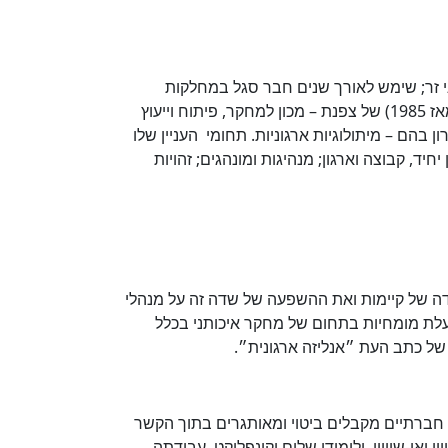
י זר; שימש לאורך שנים חבר סגל במחלקות
לפסיכולוגיה וסוציולוגיה באוניברסיטה העברית בירושלים, שם גם עמד בראש המגמה ללימודי הארגון; היה שותף מייסד (מאז 1985) של צפנת – מכון למחקר, פיתוח וייעוץ
 בהם – מיתולוגיות ארגוניות. תחומי העניין שלו
יד, קבוצה וארגון; מנהיגות ומונהגים; זהויות
ה של קיימות ואת ההשפעה של שדה זה על מנהלי
עלת מומחיות בתחום של מחקר איכותני בכלל
 של כתב העת ״אנליזה ארגונית״.
ם חברתיים מקבלים ביטוי ומאותגרים בתוך הקשר
 ואי-שוויון, ולימודי שלום וקונפליקט. עבודתה