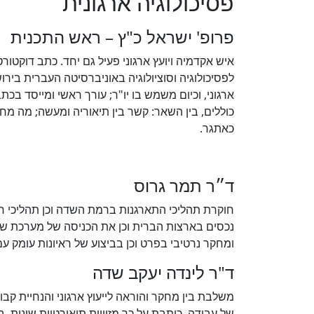
פסיכולוגיה ארגונית
פרופ' ישראל כ"ץ – ראש התכנית
איש אקדמיה ויועץ ארגוני פעיל גם יחד. כתב דוקט
ארגוני, וכיום משמש בו יו"ר; עורך ראשי ומייסד בכ
כוללים, בין השאר: קשר בין תיאוריה ומעשה; מה מחולל
כאתגר.
ד״ר תמר גרוס
חוקרת תהליכי התארגנות ברמת השדה וכן תהליכי ח
נכסים בארצות הברית וכן את הכניסה של מערכת שיק
ומחקר נרטיבי בפרט וכן בביצוע של ראיונות עומק ע
ד"ר לינדה יעקב שדה
משלבת בין מחקר והוראה לייעוץ ארגוני והנחיית קב
של עבודה. כותבת על כך מזוויות תיאורטיות שונות, בהן