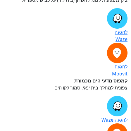
2 ק”מ צפונית לצומת השרון (בית ליד) על כביש מספר 4.
להגעה
Waze
להגעה
Moovit
קמפוס מדעי הים מכמורת
צפונית למחלף בית ינאי, סמוך לקו הים
להגעה Waze