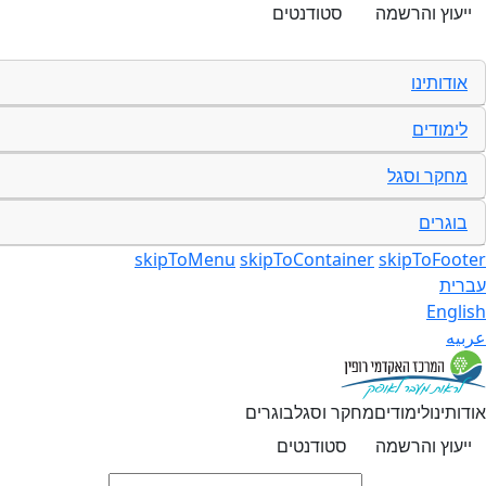
ייעוץ והרשמה
סטודנטים
אודותינו
לימודים
מחקר וסגל
בוגרים
skipToMenu
skipToContainer
skipToFooter
עברית
English
عربيه
אודותינו
לימודים
מחקר וסגל
בוגרים
ייעוץ והרשמה
סטודנטים