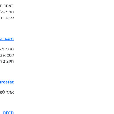
באתר הלמ
הממשלתי,
ללשכות ס
מאגר הנ
מרכז מאג
למצוא בא
תקציב המ
urostat
אתר לשכת
OECD