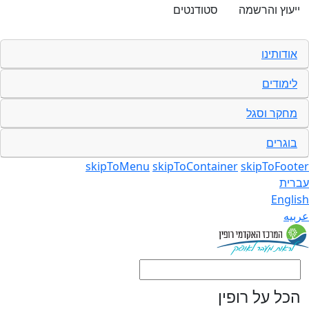
ייעוץ והרשמה
סטודנטים
אודותינו
לימודים
מחקר וסגל
בוגרים
skipToMenu
skipToContainer
skipToFoot
רית
Engli
بيه
הכל על רופין