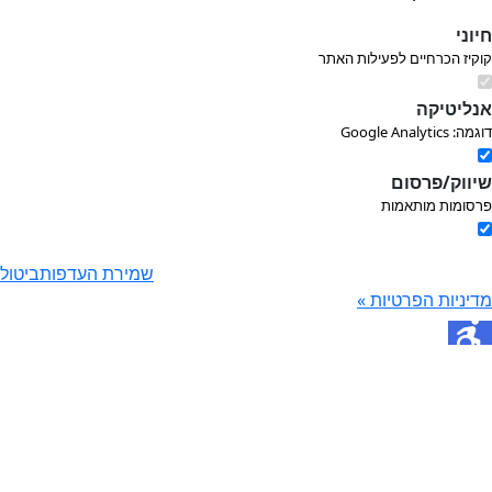
וני
קיז הכרחיים לפעילות האתר
ליטיקה
Google Analytic
ווק/פרסום
סומות מותאמות
שמירת העדפות
ביטול
יניות הפרטיות »