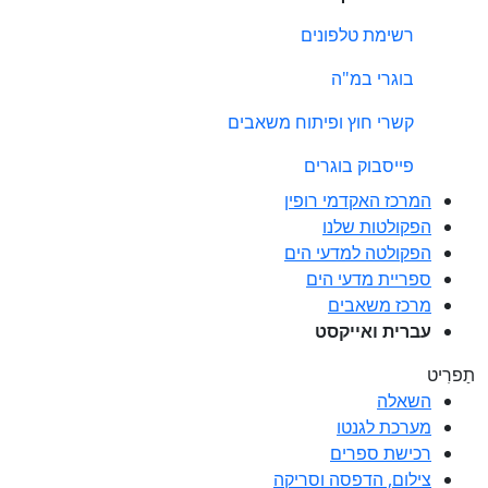
רשימת טלפונים
בוגרי במ"ה
קשרי חוץ ופיתוח משאבים
פייסבוק בוגרים
המרכז האקדמי רופין
הפקולטות שלנו
הפקולטה למדעי הים
ספריית מדעי הים
מרכז משאבים
עברית ואייקסט
תַפרִיט
השאלה
מערכת לגנטו
רכישת ספרים
צילום, הדפסה וסריקה